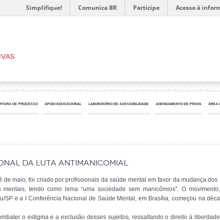
Simplifique!
Comunica BR
Participe
Acesso à infor
ivas
RTURA DE PROCESSO
APOIO EDUCACIONAL
LABORATÓRIO DE ACESSIBILIDADE
AGENDAMENTO DE PROVA
ÁREA 
cional da Luta Antimanicomial
8 de maio, foi criado por profissionais da saúde mental em favor da mudança dos
s mentais, tendo como lema “uma sociedade sem manicômios”. O movimento
/SP e a I Conferência Nacional de Saúde Mental, em Brasília, começou na década
combater o estigma e a exclusão desses sujeitos, ressaltando o direito à liberda