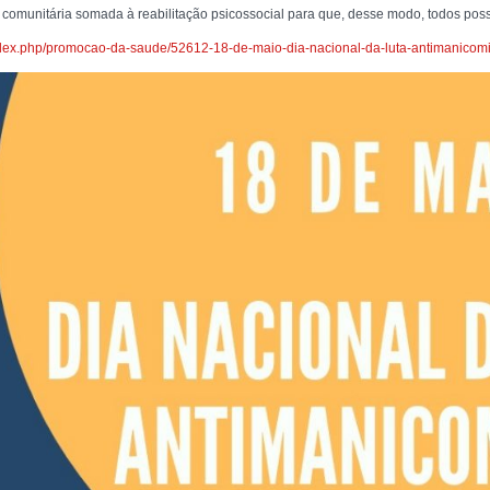
omunitária somada à reabilitação psicossocial para que, desse modo, todos pos
dex.php/promocao-da-saude/52612-18-de-maio-dia-nacional-da-luta-antimanicomi